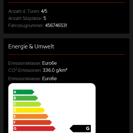
Anzahl d. Türen:
4/5
Anzahl Sitzplätze:
5
Fahrzeugnummer:
456746531
Energie & Umwelt
Emissionsklasse:
Euro6e
CO²-Emissionen:
336.0 g/km*
Emissionsklasse:
Euro6e