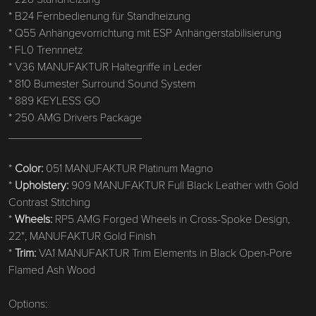
* B24 Fernbedienung für Standheizung
* Q55 Anhängevorrichtung mit ESP Anhängerstabilisierung
* FL0 Trennnetz
* V36 MANUFAKTUR Haltegriffe in Leder
* 810 Bumester Surround Sound System
* 889 KEYLESS GO
* 250 AMG Drivers Package
_____________________
*
Color:
051 MANUFAKTUR Platinum Magno
*
Upholstery:
909 MANUFAKTUR Full Black Leather with Gold
Contrast Stitching
*
Wheels:
RP5 AMG Forged Wheels in Cross-Spoke Design,
22", MANUFAKTUR Gold Finish
*
Trim:
VA1 MANUFAKTUR Trim Elements in Black Open-Pore
Flamed Ash Wood
Options: