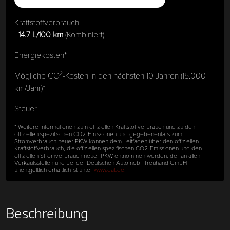
Kraftstoffverbrauch
14.7 L/100 km
(Kombiniert)
Energiekosten*
Mögliche CO²-Kosten in den nächsten 10 Jahren (15.000
km/Jahr)*
Steuer
* Weitere Informationen zum offiziellen Kraftstoffverbrauch und zu den
offiziellen spezifischen CO2-Emissionen und gegebenenfalls zum
Stromverbrauch neuer PKW können dem Leitfaden über den offiziellen
Kraftstoffverbrauch, die offiziellen spezifischen CO2-Emissionen und den
offiziellen Stromverbrauch neuer PKW entnommen werden, der an allen
Verkaufsstellen und bei der Deutschen Automobil Treuhand GmbH
unentgeltlich erhältlich ist unter
www.dat.de.
Beschreibung