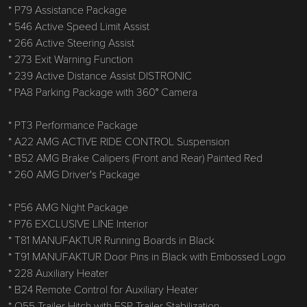
* P79 Assistance Package
* 546 Active Speed ​​Limit Assist
* 266 Active Steering Assist
* 273 Exit Warning Function
* 239 Active Distance Assist DISTRONIC
* PA8 Parking Package with 360° Camera
* PT3 Performance Package
* A22 AMG ACTIVE RIDE CONTROL Suspension
* B52 AMG Brake Calipers (Front and Rear) Painted Red
* 260 AMG Driver's Package
* P56 AMG Night Package
* P76 EXCLUSIVE LINE Interior
* T81 MANUFAKTUR Running Boards in Black
* T91 MANUFAKTUR Door Pins in Black with Embossed Logo
* 228 Auxiliary Heater
* B24 Remote Control for Auxiliary Heater
* Q55 Trailer Hitch with ESP Trailer Stabilization