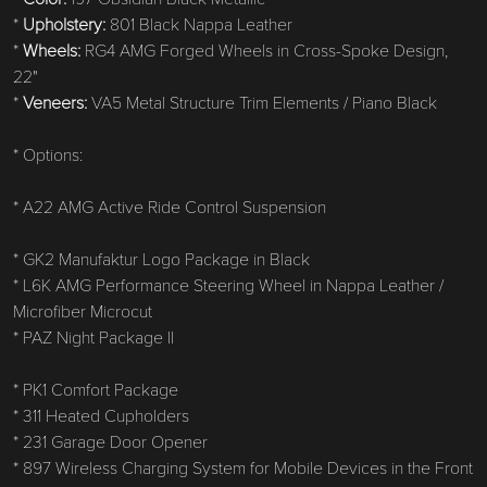
*
Upholstery:
801 Black Nappa Leather
*
Wheels:
RG4 AMG Forged Wheels in Cross-Spoke Design,
22"
*
Veneers:
VA5 Metal Structure Trim Elements / Piano Black
* Options:
* A22 AMG Active Ride Control Suspension
* GK2 Manufaktur Logo Package in Black
* L6K AMG Performance Steering Wheel in Nappa Leather /
Microfiber Microcut
* PAZ Night Package II
* PK1 Comfort Package
* 311 Heated Cupholders
* 231 Garage Door Opener
* 897 Wireless Charging System for Mobile Devices in the Front