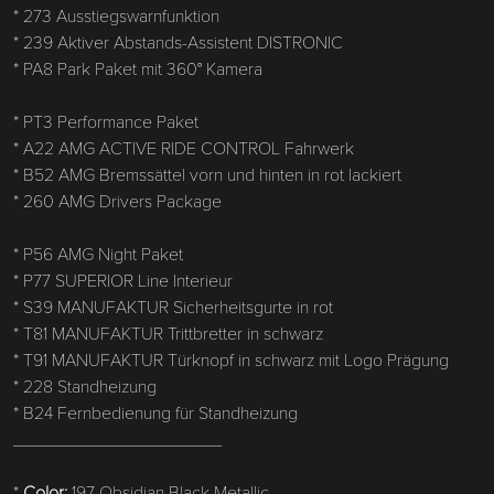
* 273 Ausstiegswarnfunktion
* 239 Aktiver Abstands-Assistent DISTRONIC
* PA8 Park Paket mit 360° Kamera
* PT3 Performance Paket
* A22 AMG ACTIVE RIDE CONTROL Fahrwerk
* B52 AMG Bremssättel vorn und hinten in rot lackiert
* 260 AMG Drivers Package
* P56 AMG Night Paket
* P77 SUPERIOR Line Interieur
* S39 MANUFAKTUR Sicherheitsgurte in rot
* T81 MANUFAKTUR Trittbretter in schwarz
* T91 MANUFAKTUR Türknopf in schwarz mit Logo Prägung
* 228 Standheizung
* B24 Fernbedienung für Standheizung
_____________________
*
Color:
197 Obsidian Black Metallic