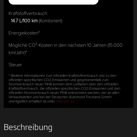
Kraftstoffverbrauch
14.7 L/100 km
(Kombiniert)
Energiekosten*
Mögliche CO²-Kosten in den nächsten 10 Jahren (15.000
km/Jahr)*
Steuer
* Weitere Informationen zum offiziellen Kraftstoffverbrauch und zu den
offiziellen spezifischen CO2-Emissionen und gegebenenfalls zum
Stromverbrauch neuer PKW können dem Leitfaden über den offiziellen
Kraftstoffverbrauch, die offiziellen spezifischen CO2-Emissionen und den
offiziellen Stromverbrauch neuer PKW entnommen werden, der an allen
Verkaufsstellen und bei der Deutschen Automobil Treuhand GmbH
unentgeltlich erhältlich ist unter
www.dat.de.
Beschreibung