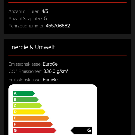
Anzahl d. Türen:
4/5
Anzahl Sitzplätze:
5
Fahrzeugnummer:
455706882
Energie & Umwelt
Emissionsklasse:
Euro6e
CO²-Emissionen:
336.0 g/km*
Emissionsklasse:
Euro6e