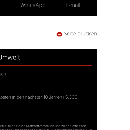
n
WhatsApp
E-mail
Seite drucken
 Umwelt
auch
sten in den nächsten 10 Jahren (15.000
en zum offiziellen Kraftstoffverbrauch und zu den offiziellen
missionen und gegebenenfalls zum Stromverbrauch neuer PKW