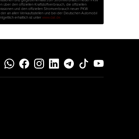
über den offiziellen Kraftstoffverbrauch, die offiziellen
issionen und den offiziellen Stromverbrauch neuer PKW
er an allen Verkaufsstellen und bei der Deutschen Automobil
eltlich erhältlich ist unter
www.dat.de.