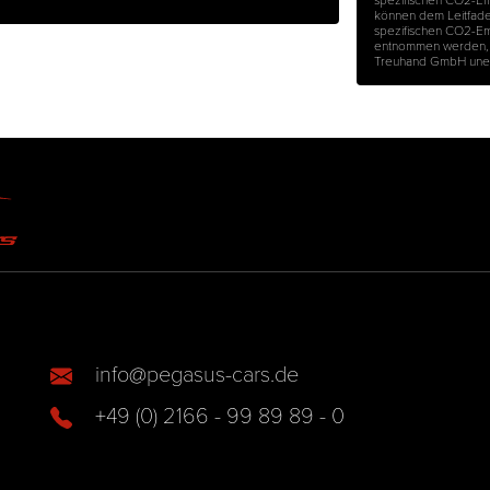
können dem Leitfaden 
spezifischen CO2-Em
entnommen werden, d
Treuhand GmbH unentg
info@pegasus-cars.de
+49 (0) 2166 - 99 89 89 - 0