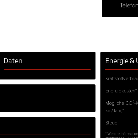
Telefo
Daten
Energie &
Kraftstoffverbr
Energiekosten*
Mögliche CO²-Ko
km/Jahr)*
Steuer
* Weitere Information
spezifischen CO2-E